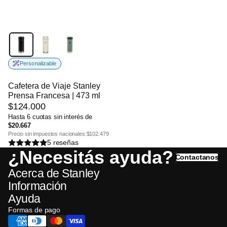
Personalizable
Cafetera de Viaje Stanley
Prensa Francesa | 473 ml
$124.000
Hasta 6 cuotas sin interés de
$20.667
Precio sin impuestos nacionales:
$102.479
5 reseñas
¿Necesitás ayuda?
Contactanos
Acerca de Stanley
Información
Ayuda
Formas de pago