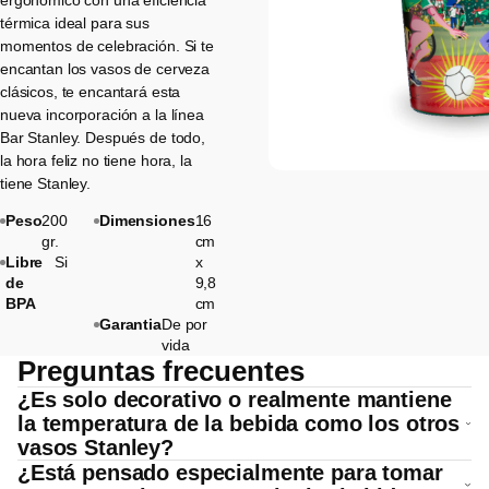
ergonómico con una eficiencia
térmica ideal para sus
momentos de celebración. Si te
encantan los vasos de cerveza
clásicos, te encantará esta
nueva incorporación a la línea
Bar Stanley. Después de todo,
la hora feliz no tiene hora, la
tiene Stanley.
Peso
200
Dimensiones
16
gr.
cm
Libre
Si
x
de
9,8
BPA
cm
Garantia
De por
vida
Preguntas frecuentes
¿Es solo decorativo o realmente mantiene
la temperatura de la bebida como los otros
vasos Stanley?
¿Está pensado especialmente para tomar