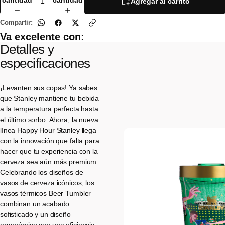
cantidad
cantidad
Agregar al carrito
pantalla
Abrir
Abrir
Abrir
Abrir
Abrir
Abrir
completa
Compartir:
imagen
imagen
imagen
imagen
imagen
imagen
Va excelente con:
a
a
a
a
a
a
pantalla
pantalla
pantalla
pantalla
pantalla
pantalla
Detalles y
completa
completa
completa
completa
completa
completa
especificaciones
¡Levanten sus copas! Ya sabes
que Stanley mantiene tu bebida
a la temperatura perfecta hasta
el último sorbo. Ahora, la nueva
línea Happy Hour Stanley llega
con la innovación que falta para
hacer que tu experiencia con la
cerveza sea aún más premium.
Celebrando los diseños de
vasos de cerveza icónicos, los
vasos térmicos Beer Tumbler
combinan un acabado
sofisticado y un diseño